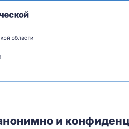
ической
кой области
!
 анонимно и конфиденц