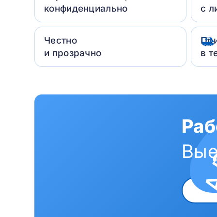
конфиденциально
с л
Честно
Пр
и прозрачно
в т
Раб
Вые