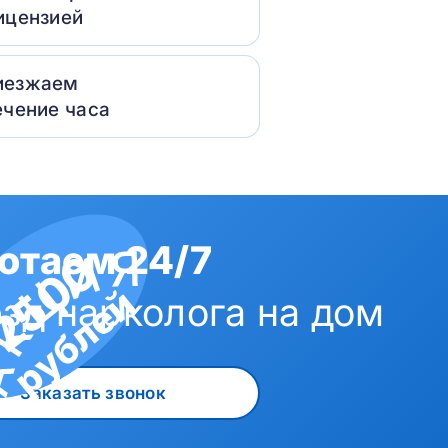
ицензией
иезжаем
ечение часа
отаем 24/7
2500
рублей
зд нарколога на дом
Заказать звонок