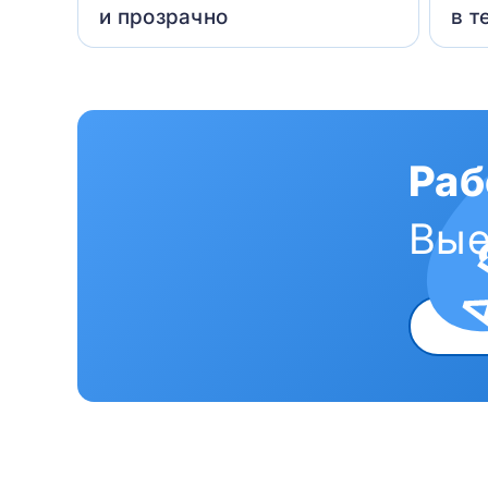
и прозрачно
в т
Раб
Вые