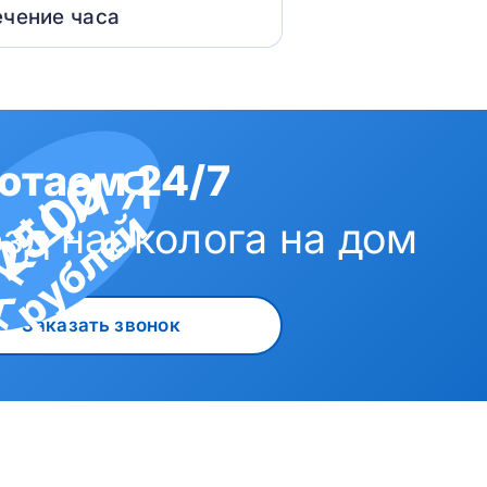
ечение часа
отаем 24/7
2500
рублей
зд нарколога на дом
Заказать звонок