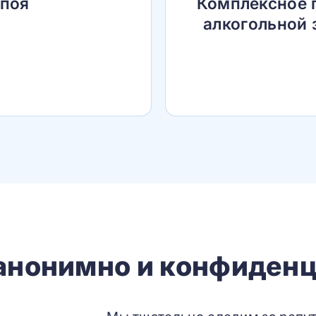
апоя
Комплексное 
алкогольной 
 анонимно и конфиденц