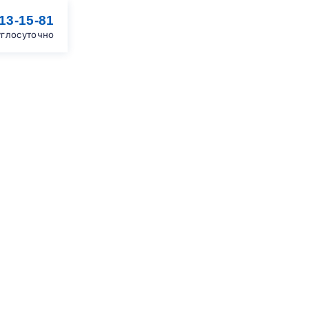
213-15-81
углосуточно