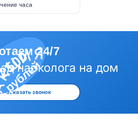
ечение часа
отаем 24/7
2500
рублей
зд нарколога на дом
Заказать звонок