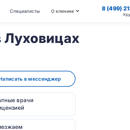
8 (499) 2
Специалисты
О клинике
Кр
в Луховицах
Написать в мессенджер
ытные врачи
ицензией
иезжаем