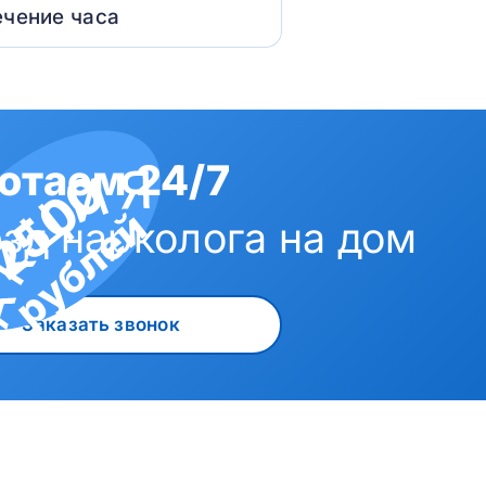
ечение часа
отаем 24/7
2500
рублей
зд нарколога на дом
Заказать звонок