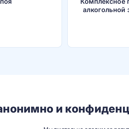
апоя
Комплексное 
алкогольной 
 анонимно и конфиденц