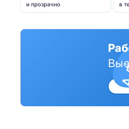
и прозрачно
в т
Раб
Вые