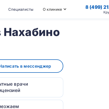
8 (499) 2
Специалисты
О клинике
Кр
в Нахабино
Написать в мессенджер
ытные врачи
ицензией
иезжаем