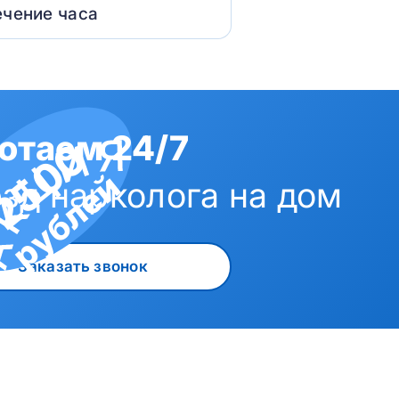
ечение часа
отаем 24/7
2500
рублей
зд нарколога на дом
Заказать звонок