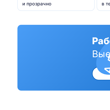
и прозрачно
в т
Раб
Вые