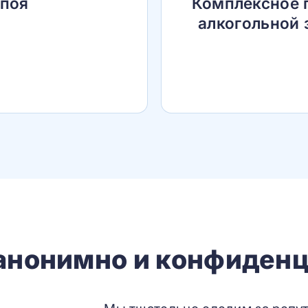
апоя
Комплексное 
алкогольной 
 анонимно и конфиденц