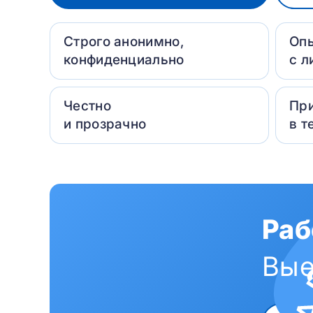
Строго анонимно,
Оп
конфиденциально
с л
Честно
Пр
и прозрачно
в т
Раб
Вые