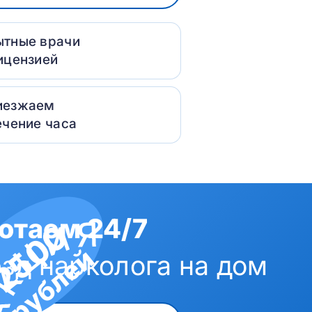
ытные врачи
ицензией
иезжаем
ечение часа
отаем 24/7
2500
рублей
зд нарколога на дом