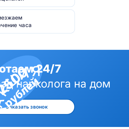
иезжаем
ечение часа
отаем 24/7
2500
рублей
зд нарколога на дом
Заказать звонок