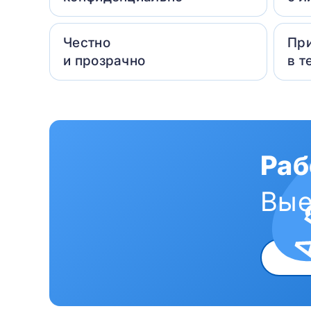
Честно
Пр
и прозрачно
в т
Раб
Вые