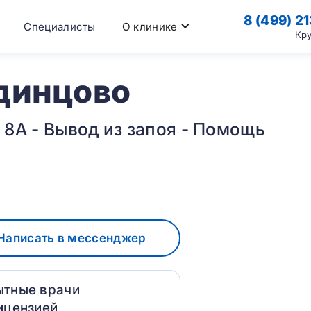
8 (499) 2
Специалисты
О клинике
Кр
динцово
. 8А - Вывод из запоя - Помощь
Написать в мессенджер
ытные врачи
ицензией