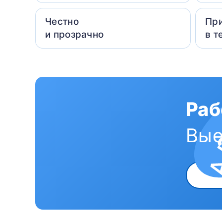
Честно
Пр
и прозрачно
в т
Раб
Вые