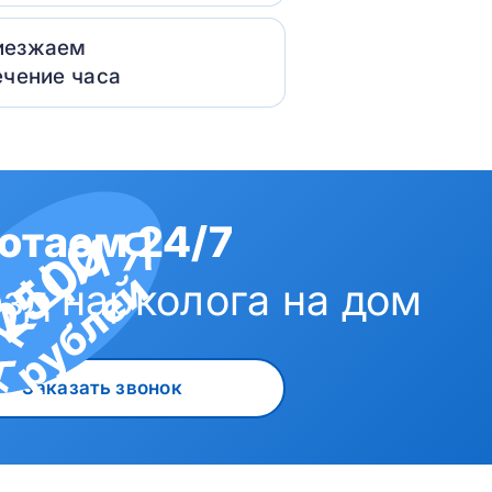
иезжаем
ечение часа
отаем 24/7
2500
рублей
зд нарколога на дом
Заказать звонок