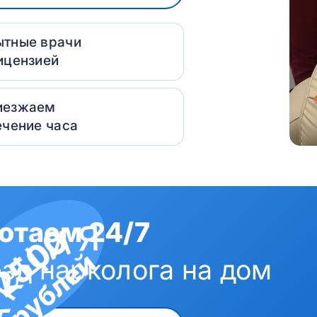
ытные врачи
ицензией
иезжаем
ечение часа
отаем 24/7
2500
рублей
зд нарколога на дом