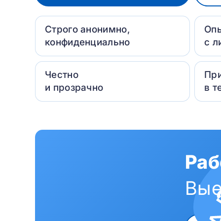
Строго анонимно,
Оп
конфиденциально
с л
Честно
Пр
и прозрачно
в т
Раб
Вые